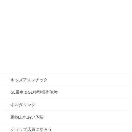
トレジャーハンターミッション
宇宙展
縁日
サイエンスショー
サイエンスラボ
野菜収穫体験
キッズアスレチック
SL乗車＆SL模型操作体験
ボルダリング
動物ふれあい体験
ショップ店員になろう