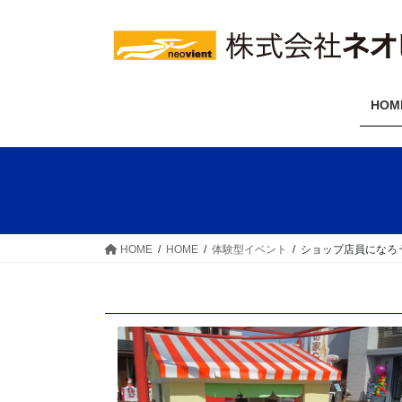
コ
ナ
ン
ビ
テ
ゲ
ン
ー
ツ
シ
HOM
へ
ョ
ス
ン
キ
に
ッ
移
プ
動
HOME
HOME
体験型イベント
ショップ店員になろ