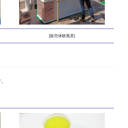
[販売体験風景]
す。