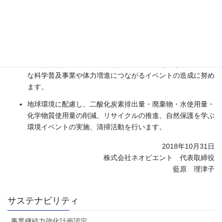
衛生検討委員会等）により改善を図り、自社・各施設のHP
で公表し、よりよいサービスの提供に努めます。
５．消費者・社会の要望を踏まえた改善
未来を担う子ども達の成長を願い、創造力を搔き立てる新た
な科学普及事業や体力増進につながるイベントの造成に努め
ます。
地球環境に配慮し、二酸化炭素排出量・廃棄物・水使用量・
化学物質使用量の削減、リサイクルの推進、自然保護を学ぶ
環境イベントの実施、清掃活動を行います。
2018年10月31日
株式会社ネオビエント 代表取締役
藍原 理津子
サステナビリティ
事業継続力強化計画認定