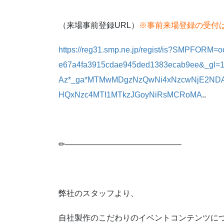
（来場事前登録URL）
※事前来場登録の受付は、5
https://reg31.smp.ne.jp/regist/is?SMPFORM=o
e67a4fa3915cdae945ded1383ecab9ee&_gl
Az*_ga*MTMwMDgzNzQwNi4xNzcwNjE2NDA
HQxNzc4MTI1MTkzJGoyNiRsMCRoMA
..
✏——————————————–
弊社のスタッフより、
自社製作のこだわりのイベントコンテンツに