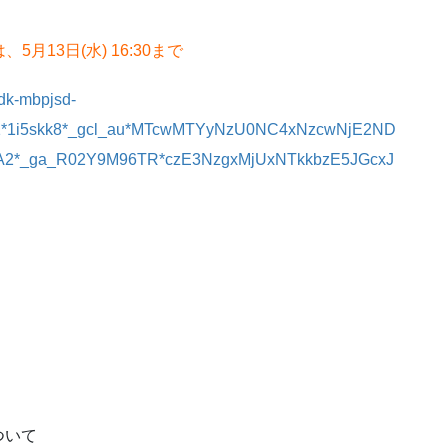
月13日(水) 16:30まで
dk-mbpjsd-
=1*1i5skk8*_gcl_au*MTcwMTYyNzU0NC4xNzcwNjE2ND
2*_ga_R02Y9M96TR*czE3NzgxMjUxNTkkbzE5JGcxJ
ついて