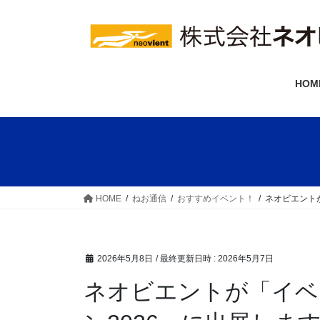
コ
ナ
ン
ビ
テ
ゲ
ン
ー
ツ
シ
HOM
へ
ョ
ス
ン
キ
に
ッ
移
プ
動
HOME
ねお通信
おすすめイベント！
ネオビエント
2026年5月8日
/ 最終更新日時 :
2026年5月7日
ネオビエントが「イベントツールウエストジャパ