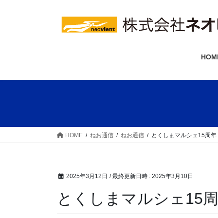
コ
ナ
ン
ビ
テ
ゲ
ン
ー
ツ
シ
HOM
へ
ョ
ス
ン
キ
に
ッ
移
プ
動
HOME
ねお通信
ねお通信
とくしまマルシェ15周年
2025年3月12日
/ 最終更新日時 :
2025年3月10日
とくしまマルシェ15