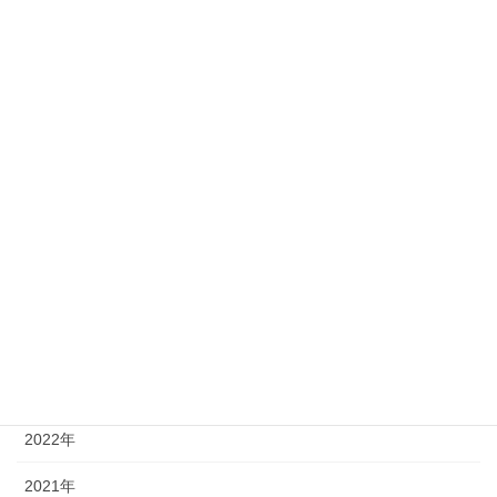
タグ
fukurikousei
(1)
kensyu
(2)
四国大学
(4)
徳島大学
(14)
徳島文理大学
(2)
アーカイブ
2026年
2025年
2024年
2023年
2022年
2021年