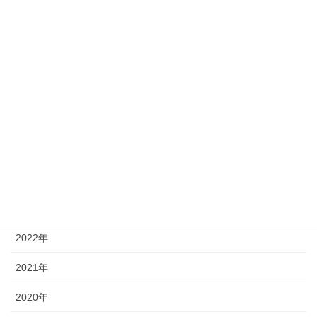
fukurikousei
(1)
kensyu
(2)
四国大学
(4)
徳島大学
(14)
徳島文理大学
(2)
アーカイブ
2026年
2025年
2024年
2023年
2022年
2021年
2020年